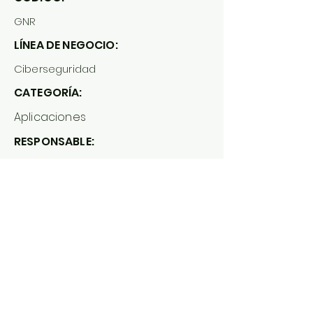
GNR
LÍNEA DE NEGOCIO:
Ciberseguridad
CATEGORÍA:
Aplicaciones
RESPONSABLE:
Jonathan Vargas
METODOLOGÍA:
No Aplica
ALCANCE:
Uso de Licencia y Soporte de la
Plataforma TABANTAJ - Módulo
Gestión Normativa