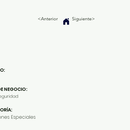
<Anterior
Siguiente>
O:
DE NEGOCIO:
eguridad
ORÍA:
ones Especiales