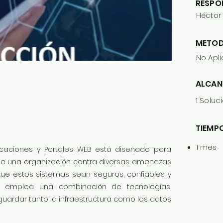
RESPO
Héctor
METOD
No Apl
ALCAN
1 Soluc
TIEMPO
1 mes
licaciones y Portales WEB está diseñado para
 de una organización contra diversas amenazas
que estos sistemas sean seguros, confiables y
cio emplea una combinación de tecnologías,
guardar tanto la infraestructura como los datos